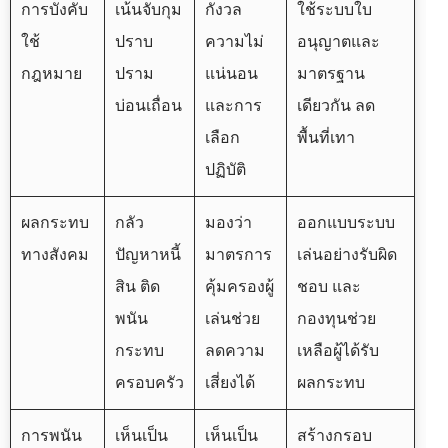
การบังคับ
เน้นจับกุม
กังวล
ใช้ระบบใบ
ใช้
ปราบ
ความไม่
อนุญาตและ
กฎหมาย
ปราม
แน่นอน
มาตรฐาน
บ่อนเถื่อน
และการ
เดียวกัน ลด
เลือก
พื้นที่เทา
ปฏิบัติ
ผลกระทบ
กลัว
มองว่า
ออกแบบระบบ
ทางสังคม
ปัญหาหนี้
มาตรการ
เล่นอย่างรับผิด
สิน ติด
คุ้มครองผู้
ชอบ และ
พนัน
เล่นช่วย
กองทุนช่วย
กระทบ
ลดความ
เหลือผู้ได้รับ
ครอบครัว
เสี่ยงได้
ผลกระทบ
การพนัน
เห็นเป็น
เห็นเป็น
สร้างกรอบ