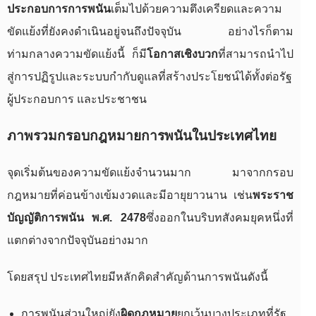
ประกอบการการพนัน
เต็มไปด้วยความตึงเครียดและความ
ขัดแย้งที่ยังคงดำเนินอยู่จนถึงปัจจุบัน อย่างไรก็ตาม
ท่ามกลางความขัดแย้งนี้ ก็มี
โอกาสเชิงบวก
ที่สามารถนำไป
สู่การปฏิรูปและระบบกำกับดูแลที่สร้างประโยชน์ได้ทั้งต่อรัฐ
ผู้ประกอบการ และประชาชน
ภาพรวมกรอบกฎหมายการพนันในประเทศไทย
จุดเริ่มต้นของความขัดแย้งจำนวนมาก มาจากกรอบ
กฎหมายที่ค่อนข้างเข้มงวดและมีอายุยาวนาน เช่น
พระราช
บัญญัติการพนัน พ.ศ. 2478
ซึ่งออกในบริบทสังคมยุคหนึ่งที่
แตกต่างจากปัจจุบันอย่างมาก
โดยสรุป ประเทศไทยมีหลักคิดสำคัญด้านการพนันดังนี้
การพนันส่วนใหญ่ยัง
ผิดกฎหมาย
ยกเว้นบางประเภทที่รัฐ