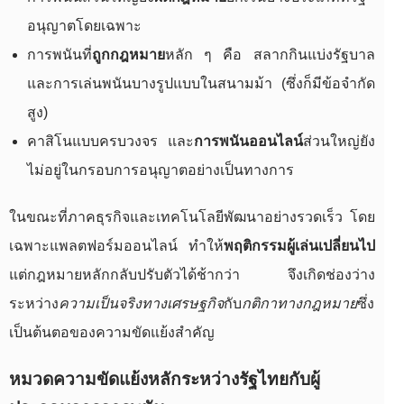
อนุญาตโดยเฉพาะ
การพนันที่
ถูกกฎหมาย
หลัก ๆ คือ สลากกินแบ่งรัฐบาล
และการเล่นพนันบางรูปแบบในสนามม้า (ซึ่งก็มีข้อจำกัด
สูง)
คาสิโนแบบครบวงจร และ
การพนันออนไลน์
ส่วนใหญ่ยัง
ไม่อยู่ในกรอบการอนุญาตอย่างเป็นทางการ
ในขณะที่ภาคธุรกิจและเทคโนโลยีพัฒนาอย่างรวดเร็ว โดย
เฉพาะแพลตฟอร์มออนไลน์ ทำให้
พฤติกรรมผู้เล่นเปลี่ยนไป
แต่กฎหมายหลักกลับปรับตัวได้ช้ากว่า จึงเกิดช่องว่าง
ระหว่าง
ความเป็นจริงทางเศรษฐกิจ
กับ
กติกาทางกฎหมาย
ซึ่ง
เป็นต้นตอของความขัดแย้งสำคัญ
หมวดความขัดแย้งหลักระหว่างรัฐไทยกับผู้