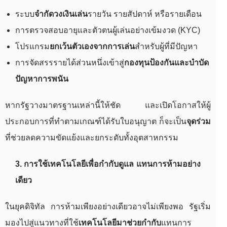
ระบบ
จำกัดวงเงินเล่น
รายวัน รายสัปดาห์ หรือรายเดือน
การตรวจสอบอายุและตัวตนผู้เล่นอย่างเข้มงวด (KYC)
โปรแกรม
ยกเว้นตัวเองจากการเล่น
สำหรับผู้ที่มีปัญหา
การจัดสรรรายได้ส่วนหนึ่งเข้าสู่
กองทุนป้องกันและบำบัด
ปัญหาการพนัน
หากรัฐวางมาตรฐานเหล่านี้ให้ชัด และเปิดโอกาสให้ผู้
ประกอบการที่ทำตามเกณฑ์ได้รับใบอนุญาต ก็จะเป็น
จุดร่วม
ที่ช่วยลดความขัดแย้งและยกระดับทั้งอุตสาหกรรม
3. การใช้เทคโนโลยีเพื่อกำกับดูแล แทนการห้ามอย่าง
เดียว
ในยุคดิจิทัล การห้ามเพียงอย่างเดียวอาจไม่เพียงพอ รัฐเริ่ม
มองไปสู่แนวทางที่ใช้
เทคโนโลยีมาช่วยกำกับ
แทนการ