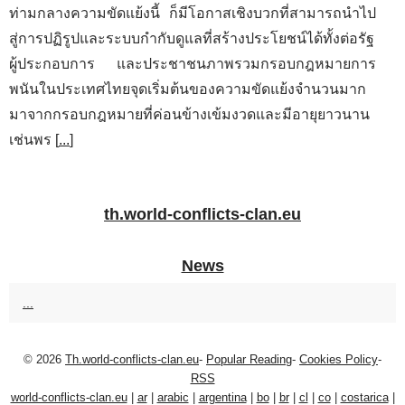
ท่ามกลางความขัดแย้งนี้ ก็มีโอกาสเชิงบวกที่สามารถนำไป
สู่การปฏิรูปและระบบกำกับดูแลที่สร้างประโยชน์ได้ทั้งต่อรัฐ
ผู้ประกอบการ และประชาชนภาพรวมกรอบกฎหมายการ
พนันในประเทศไทยจุดเริ่มต้นของความขัดแย้งจำนวนมาก
มาจากกรอบกฎหมายที่ค่อนข้างเข้มงวดและมีอายุยาวนาน
เช่นพร [
...
]
th.world-conflicts-clan.eu
News
...
© 2026
Th.world-conflicts-clan.eu
-
Popular Reading
-
Cookies Policy
-
RSS
world-conflicts-clan.eu
|
ar
|
arabic
|
argentina
|
bo
|
br
|
cl
|
co
|
costarica
|